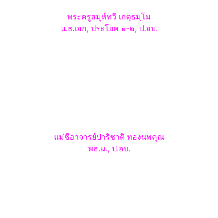
พระครูสมุห์ทวี
เกตุธมฺโม
น.ธ.เอก, ประโยค ๑-๒, ป.อบ.
แม่ชีอาจารย์ปาริชาติ
ทองนพคุณ
พธ.ม., ป.อบ.