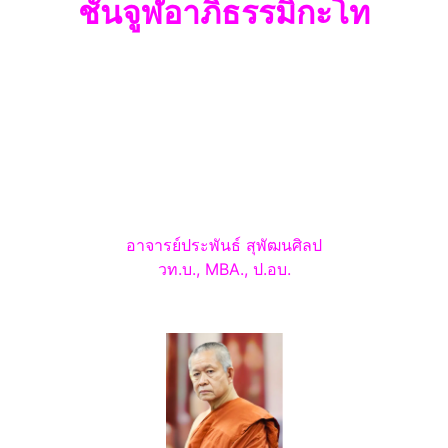
ชั้น
จูฬอาภิธรรมิกะโท
อาจารย์ประพันธ์
สุพัฒนศิลป
วท.บ., MBA., ป.อบ.