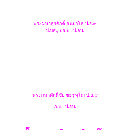
พระมหาสุรศักดิ์
ธนปาโล ป.ธ.๙
ป.บส., บธ.บ., ป.อบ.
พระมหาศักดิ์ชัย
ชยวุฑฺโฒ ป.ธ.๙
ภ.บ., ป.อบ.