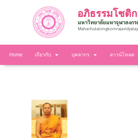
อภิธรรมโชติก
มหาวิทยาลัยมหาจุฬาลงกร
Mahachulalongkornrajavidyalay
Home
เกียวกับ
บุคลากร
ดาวน์โหลด