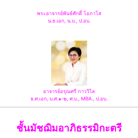
พระอาจารย์พันธ์ศักดิ์
โอภาโส
น.ธ.เอก, น.บ., ป.อบ.
อาจารย์อรุณศรี
กาววิไล
ธ.ศ.เอก, บ.ศ.๑-๒,
ศ.บ., MBA., ป.อบ.
ชั้น
มัชฌิมอาภิธรรมิกะตรี