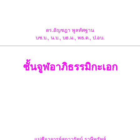
ดร.อัญชฎา พูลทัศฐาน
บช.บ., น.บ., บธ.ม., พธ.ด., ป.อบ.
ชั้น
จูฬอาภิธรรมิกะเอก
แม่ชีอาจารย์สกาวรัตน์
ราษีทรัพย์