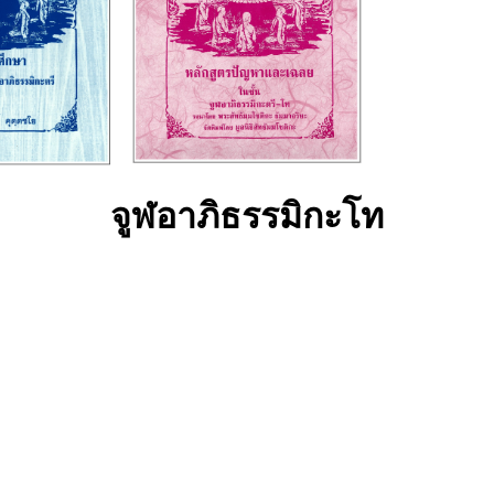
จูฬอาภิธรรมิกะโท