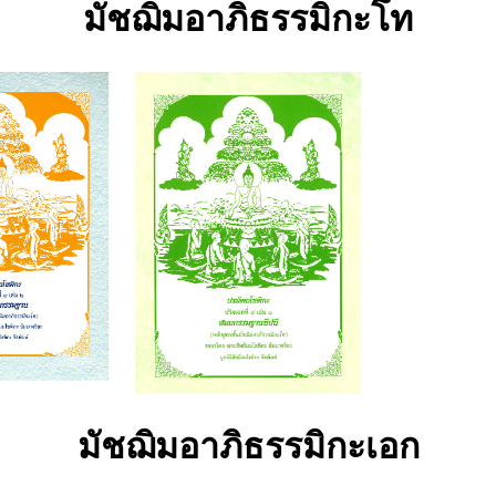
มัชฌิมอาภิธรรมิกะโท
มัชฌิมอาภิธรรมิกะเอก