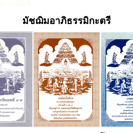
มัชฌิมอาภิธรรมิกะตรี