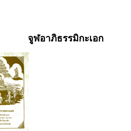
จูฬอาภิธรรมิกะเอก