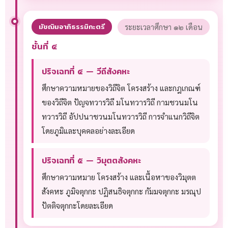
มัชฌิมอาภิธรรมิกะตรี
ระยะเวลาศึกษา ๑๒ เดือน
ชั้นที่ ๔
ปริจเฉทที่ ๔ — วีถีสังคหะ
ศึกษาความหมายของวิถีจิต โครงสร้าง และกฎเกณฑ์
ของวิถีจิต ปัญจทวารวิถี มโนทวารวิถี กามชวนมโน
ทวารวิถี อัปปนาชวนมโนทวารวิถี การจำแนกวิถีจิต
โดยภูมิและบุคคลอย่างละเอียด
ปริจเฉทที่ ๕ — วิมุตตสังคหะ
ศึกษาความหมาย โครงสร้าง และเนื้อหาของวิมุตต
สังคหะ ภูมิจตุกกะ ปฏิสนธิจตุกกะ กัมมจตุกกะ มรณุป
ปัตติจตุกกะโดยละเอียด