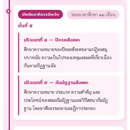
มัชฌิมอาภิธรรมิกะโท
ระยะเวลาศึกษา ๑๒ เดือน
ชั้นที่ ๕
ปริจเฉทที่ ๘ — ปัจจยสังคหะ
ศึกษาความหมายของปัจจยสังคหะตามปฏิจจสมุ
ปบาทนัย ความเป็นไปของเหตุและผลที่เกี่ยวเนื่อง
กันตามปัฏฐานนัย
ปริจเฉทที่ ๙ — กัมมัฏฐานสังคหะ
ศึกษาความหมาย ประเภท ความสำคัญ และ
ประโยชน์ของสมถกัมมัฏฐานและวิปัสสนากัมมัฏ
ฐาน โดยอาศัยอรรถกถาและฎีกาประกอบ