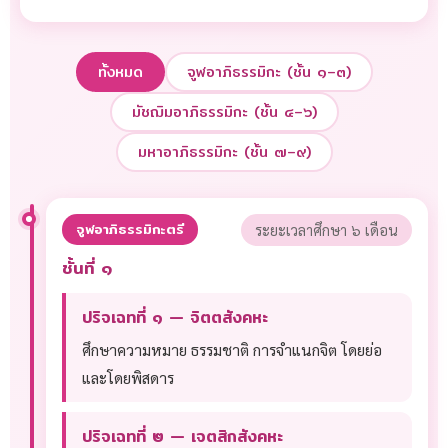
ทั้งหมด
จูฬอาภิธรรมิกะ (ชั้น ๑–๓)
มัชฌิมอาภิธรรมิกะ (ชั้น ๔–๖)
มหาอาภิธรรมิกะ (ชั้น ๗–๙)
จูฬอาภิธรรมิกะตรี
ระยะเวลาศึกษา ๖ เดือน
ชั้นที่ ๑
ปริจเฉทที่ ๑ — จิตตสังคหะ
ศึกษาความหมาย ธรรมชาติ การจำแนกจิต โดยย่อ
และโดยพิสดาร
ปริจเฉทที่ ๒ — เจตสิกสังคหะ