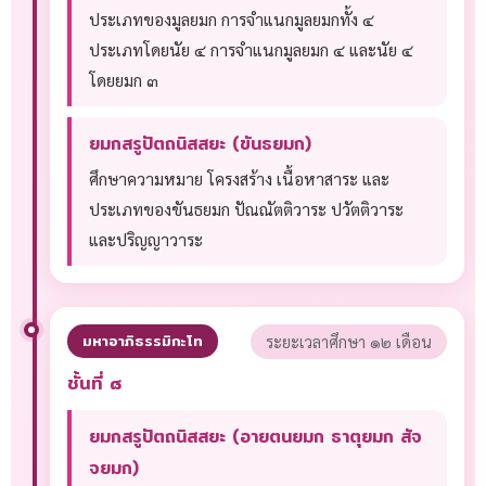
ประเภทของมูลยมก การจำแนกมูลยมกทั้ง ๔
ประเภทโดยนัย ๔ การจำแนกมูลยมก ๔ และนัย ๔
โดยยมก ๓
ยมกสรูปัตถนิสสยะ (ขันธยมก)
ศึกษาความหมาย โครงสร้าง เนื้อหาสาระ และ
ประเภทของขันธยมก ปัณณัตติวาระ ปวัตติวาระ
และปริญญาวาระ
มหาอาภิธรรมิกะโท
ระยะเวลาศึกษา ๑๒ เดือน
ชั้นที่ ๘
ยมกสรูปัตถนิสสยะ (อายตนยมก ธาตุยมก สัจ
จยมก)